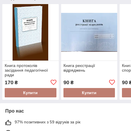
Книга протоколів
Книга реєстрації
Книг
засідання педагогічної
відряджень
спор
ради
170
90
90
₴
₴
Купити
Купити
Про нас
97% позитивних з 59 відгуків за рік