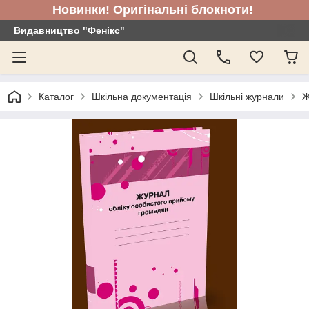
Новинки! Оригінальні блокноти!
Видавництво "Фенікс"
Каталог
Шкільна документація
Шкільні журнали
Ж