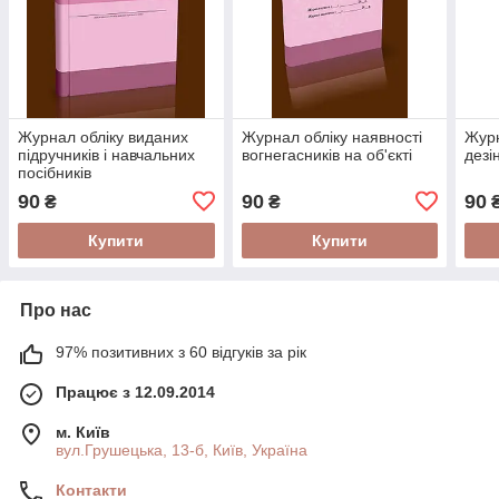
Журнал обліку виданих
Журнал обліку наявності
Журн
підручників і навчальних
вогнегасників на об'єкті
дезі
посібників
90
90
90
₴
₴
Купити
Купити
Про нас
97% позитивних з 60 відгуків за рік
Працює з 12.09.2014
м. Київ
вул.Грушецька, 13-б, Київ, Україна
Контакти