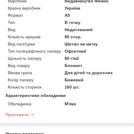
Виробник
Видавництво Фенікс
Країна виробник
Україна
Формат
A5
Тип
В точку
Вид
Недатований
Кількість аркушів
80 стор.
Вид палітурки
Шитво на нитку
Тип поліграфічного паперу
Офсетний
Щільність паперу
80 г/м2
Вид товару
Блокнот
Вікова група
Для дітей та дорослих
Колір паперу
Бежевий
Кількість сторінок
160 шт.
Характеристики обкладинки
Обкладинка
М'яка
Приховати