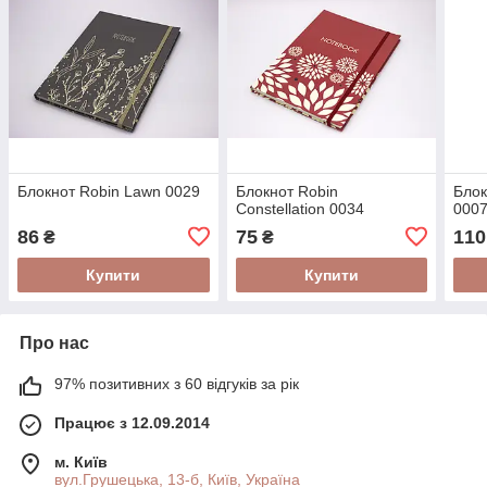
Блокнот Robin Lawn 0029
Блокнот Robin
Блок
Constellation 0034
000
86
75
110
₴
₴
Купити
Купити
Про нас
97% позитивних з 60 відгуків за рік
Працює з 12.09.2014
м. Київ
вул.Грушецька, 13-б, Київ, Україна