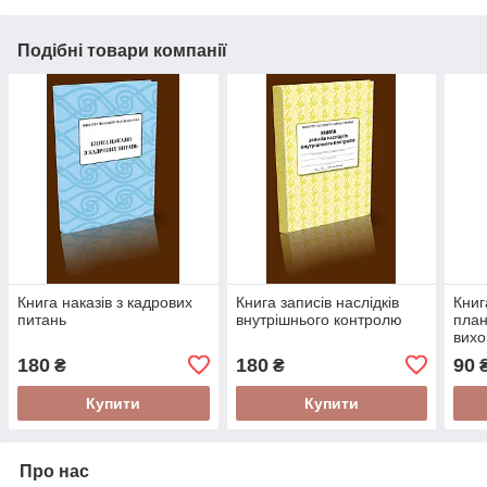
Подібні товари компанії
Книга наказів з кадрових
Книга записів наслідків
Книг
питань
внутрішнього контролю
план
вихо
180
180
90
₴
₴
Купити
Купити
Про нас