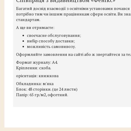
Співпраця з видавництвом «Фенікс»
Багатий досвід взаємодії з освітніми установами почався 
потрібно тим чи іншим працівникам сфери освіти. Ви зна
стандартам.
А ще ви отримаєте:
своєчасне обслуговування;
вибір способу доставки;
можливість самовивозу.
Оформляйте замовлення на сайті або ж звертайтеся за т
Формат журналу: А4.
Кріплення: скоба.
орієнтація: книжкова
Обкладинка: м'яка
Блок: 48 сторінки. (це 24 листи)
Папір: 65 гр/м2, офсетний.