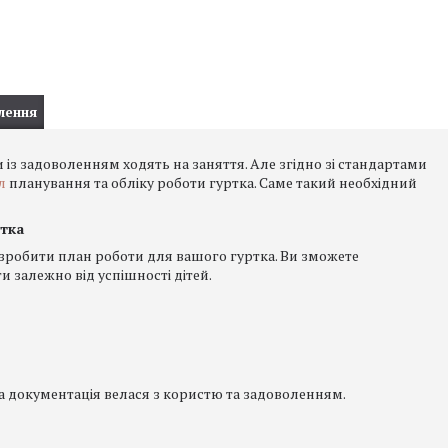
лення
и із задоволенням ходять на заняття. Але згідно зі стандартами
л
планування та обліку роботи гуртка. Саме такий необхідний
ртка
 зробити план роботи для вашого гуртка. Ви зможете
и залежно від успішності дітей.
а документація велася з користю та задоволенням.