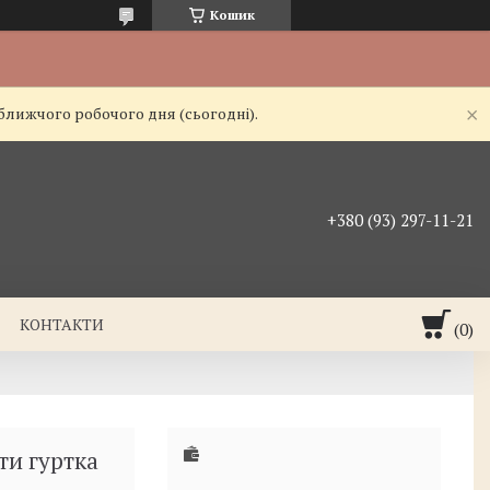
Кошик
йближчого робочого дня (сьогодні).
+380 (93) 297-11-21
КОНТАКТИ
ти гуртка